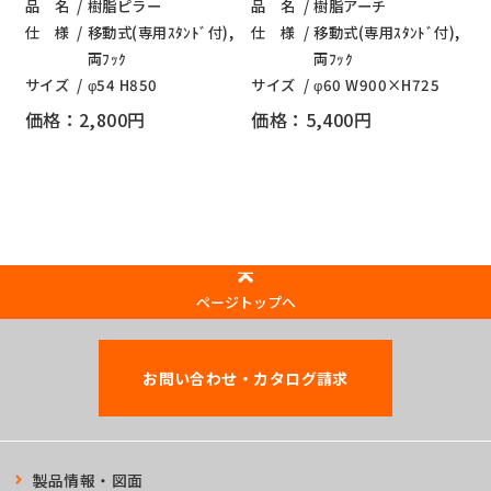
品 名
樹脂ピラー
品 名
樹脂アーチ
仕 様
移動式(専用ｽﾀﾝﾄﾞ付),
仕 様
移動式(専用ｽﾀﾝﾄﾞ付),
両ﾌｯｸ
両ﾌｯｸ
サイズ
φ54 H850
サイズ
φ60 W900×H725
価格：2,800円
価格：5,400円
ページトップへ
お問い合わせ・カタログ請求
製品情報・図面