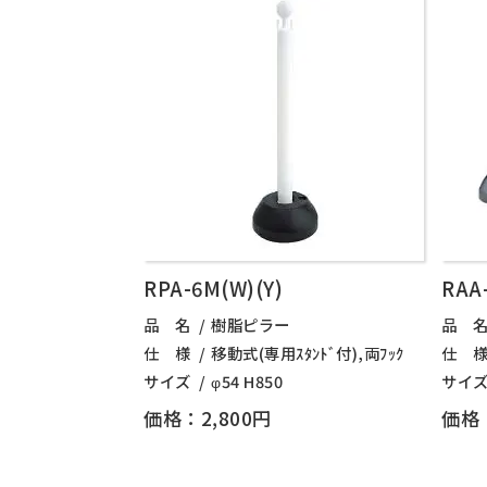
RPA-6M(W)(Y)
RAA
品 名
樹脂ピラー
品 
仕 様
移動式(専用ｽﾀﾝﾄﾞ付),両ﾌｯｸ
仕 
サイズ
φ54 H850
サイ
価格：2,800円
価格：