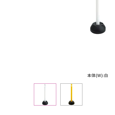
手すり
サポ
照明
手動
電動
オリ
その
部品
本体(W):白