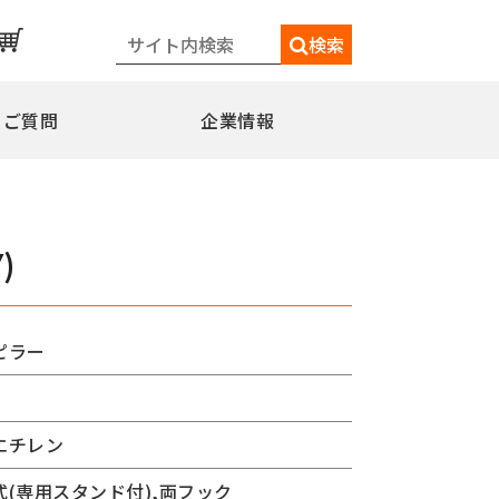
検索
るご質問
企業情報
一覧
メディア情報
シェードポール(日よけ)
)
水平型
水平型アウトリガー式
水平型直角アウトリガー式
ピラー
柱取付水平型ポール
特別仕様
ミニフラッガー
コミュニティポール
エチレン
交換用部品
式(専用スタンド付),両フック