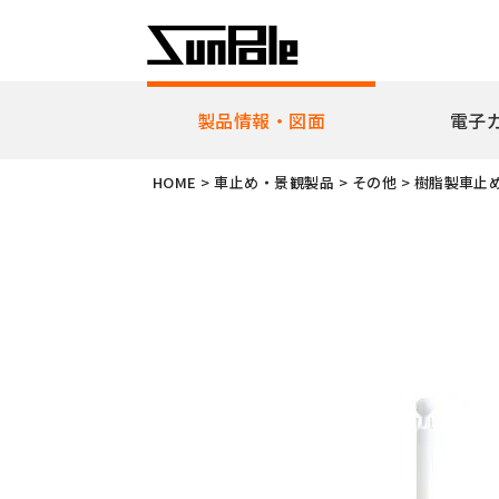
製品情報・図面
電子
企業理念
代表者挨
HOME
>
車止め・景観製品
>
その他
>
樹脂製車止
新製品・ピックアップ製品
車止
全製品一覧
耐衝
リフ
ピラ
アー
ボラ
ユニ
ガー
擬石
横断