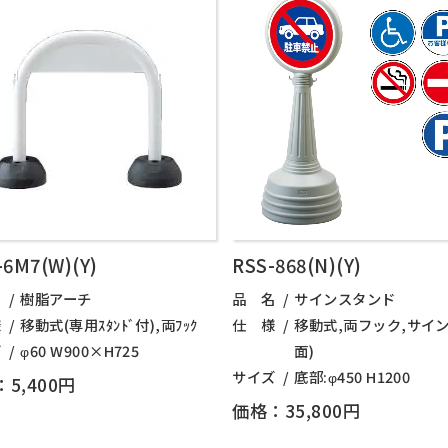
-6M7(W)(Y)
RSS-868(N)(Y)
名
樹脂アーチ
品 名
サインスタンド
様
移動式(専用ｽﾀﾝﾄﾞ付),両ﾌｯｸ
仕 様
移動式,両フック,サイン
ズ
φ60 W900×H725
面)
サイズ
底部:φ450 H1200
5,400円
価格：35,800円