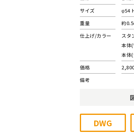
(サンリード)
サイズ
φ54 
ーター・ベンチ
重量
約0.5
内蔵シリーズ
ゲート
仕上げ/カラー
スタ
チェーンゲート
本体(
ジナル
本体(
他
価格
2,80
備考
DWG