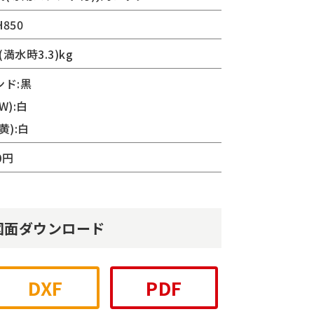
H850
(満水時3.3)kg
ンド:黒
W):白
黄):白
0円
図面ダウンロード
DXF
PDF