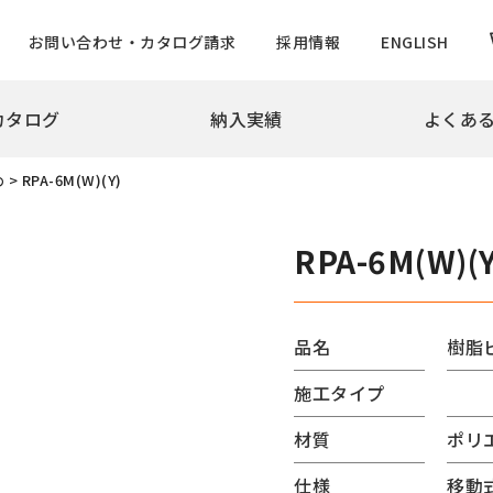
お問い合わせ・カタログ請求
採用情報
ENGLISH
カタログ
納入実績
よくあ
拶
会社概要
沿革
実績
め
>
RPA-6M(W)(Y)
め・景観製品
旗ポール
撃性車止め インパクトシリーズ
ロープ型
RPA-6M(W)(Y
ター上下式
ハンドル型【生産中止】
ー
ハンドル型テーパーポール
チ
ロープ型高層用・特別仕様
品名
樹脂
ード
ロープ型高層用避雷針兼用
施工タイプ
バーサルデザインゲート
ハンドル型テーパーポール
ドコーン
のぼりポール
材質
ポリ
バナーポールBPNタイプ
仕様
移動
防止柵
バナーポールBPBタイプ