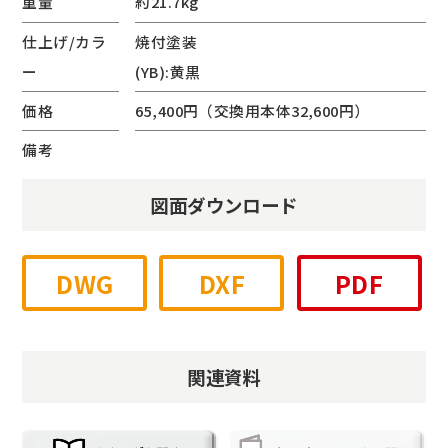
重量
約21.7kg
仕上げ/カラ
焼付塗装
ー
(YB):黄黒
価格
65,400円（交換用本体32,600円）
備考
図面ダウンロード
DWG
DXF
PDF
関連資料