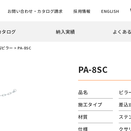
お問い合わせ・カタログ請求
採用情報
ENGLISH
カタログ
納入実績
よくあ
拶
会社概要
沿革
実績
製ピラー
>
PA-8SC
め・景観製品
旗ポール
撃性車止め インパクトシリーズ
ロープ型
PA-8SC
ター上下式
ハンドル型【生産中止】
ー
ハンドル型テーパーポール
チ
ロープ型高層用・特別仕様
品名
ピラ
ード
ロープ型高層用避雷針兼用
施工タイプ
差込
バーサルデザインゲート
ハンドル型テーパーポール
ドコーン
のぼりポール
材質
ステ
バナーポールBPNタイプ
仕様
クサリ
防止柵
バナーポールBPBタイプ