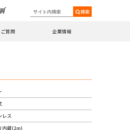
検索
るご質問
企業情報
一覧
メディア情報
シェードポール(日よけ)
水平型
水平型アウトリガー式
水平型直角アウトリガー式
ー
柱取付水平型ポール
式
特別仕様
ミニフラッガー
コミュニティポール
ンレス
交換用部品
内蔵(2m)