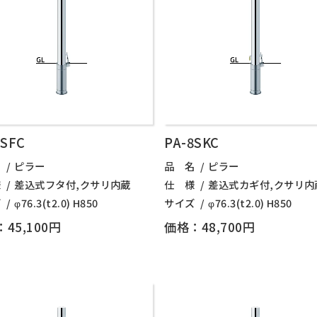
8SFC
PA-8SKC
名
ピラー
品 名
ピラー
様
差込式フタ付,クサリ内蔵
仕 様
差込式カギ付,クサリ内
ズ
φ76.3(t2.0) H850
サイズ
φ76.3(t2.0) H850
45,100円
価格：48,700円