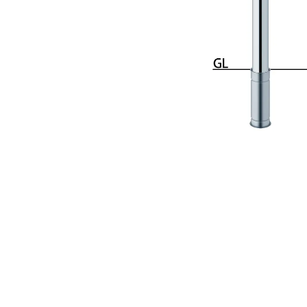
手すり
サポ
照明
手動
電動
オリ
その
部品