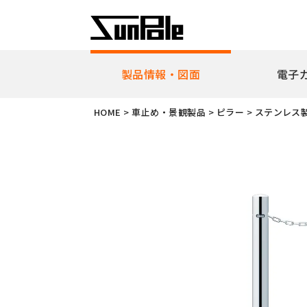
製品情報・図面
電子
企業理念
代表者挨
HOME
>
車止め・景観製品
>
ピラー
>
ステンレス
新製品・ピックアップ製品
車止
全製品一覧
耐衝
リフ
ピラ
アー
ボラ
ユニ
ガー
擬石
横断