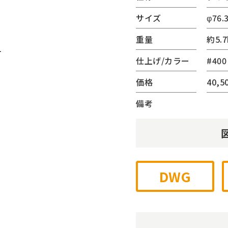
(サンリード)
サイズ
φ76.3
ーター・ベンチ
重量
約5.7
内蔵シリーズ
ゲート
仕上げ/カラー
#400
チェーンゲート
価格
40,
ジナル
他
備考
DWG