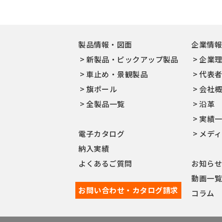
製品情報・図面
企業情
新製品・ピックアップ製品
企業
車止め・景観製品
代表
旗ポール
会社
全製品一覧
沿革
実績
電子カタログ
メデ
納入実績
よくあるご質問
お知ら
動画一
お問い合わせ・カタログ請求
コラム