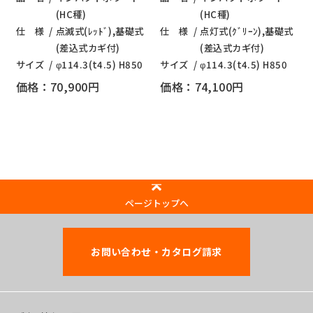
(HC種)
(HC種)
仕 様
点滅式(ﾚｯﾄﾞ),基礎式
仕 様
点灯式(ｸﾞﾘｰﾝ),基礎式
(差込式カギ付)
(差込式カギ付)
サイズ
φ114.3(t4.5) H850
サイズ
φ114.3(t4.5) H850
価格：70,900円
価格：74,100円
ページトップへ
お問い合わせ・カタログ請求