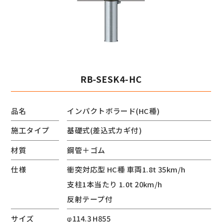
RB-SESK4-HC
品名
インパクトボラード(HC種)
施工タイプ
基礎式(差込式カギ付)
材質
鋼管＋ゴム
仕様
衝突対応型 HC種 車両1.8t 35km/h
支柱1本当たり 1.0t 20km/h
反射テープ付
サイズ
φ114.3 H855