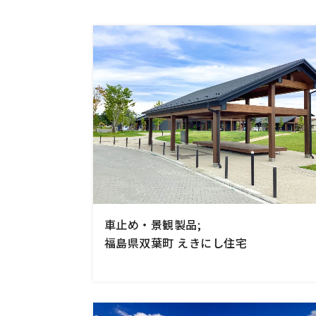
手すり
サポ
照明
手動
電動
オリ
その
部品
車止め・景観製品;
福島県双葉町 えきにし住宅