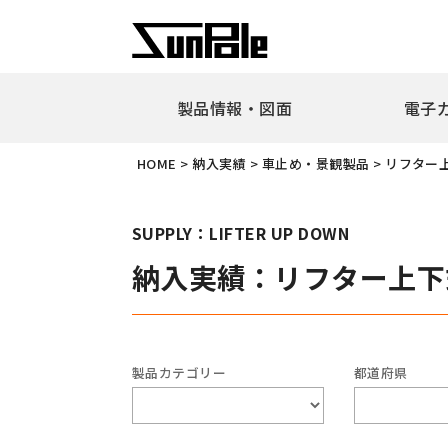
製品情報・図面
電子
企業理念
代表者挨
HOME
>
納入実績
>
車止め・景観製品
>
リフター
新製品・ピックアップ製品
車止
全製品一覧
耐衝
SUPPLY：LIFTER UP DOWN
リフ
納入実績：リフター上下
ピラ
アー
ボラ
ユニ
製品カテゴリー
都道府県
ガー
擬石
横断