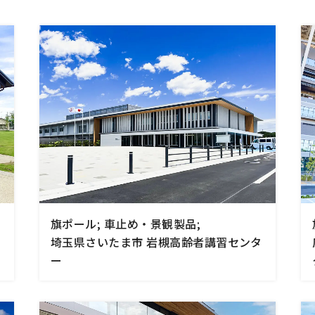
(サンリード)
ーター・ベンチ
内蔵シリーズ
ゲート
チェーンゲート
ジナル
他
旗ポール; 車止め・景観製品;
埼玉県さいたま市 岩槻高齢者講習センタ
ー