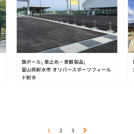
旗ポール; 車止め・景観製品;
デ
富山県射水市 オリバースポーツフィール
ド射水
1
2
3