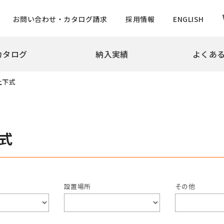
お問い合わせ・カタログ請求
採用情報
ENGLISH
カタログ
納入実績
よくあ
拶
会社概要
沿革
実績
上下式
め・景観製品
旗ポール
撃性車止め インパクトシリーズ
ロープ型
ター上下式
ハンドル型【生産中止】
式
ー
ハンドル型テーパーポール
チ
ロープ型高層用・特別仕様
ード
ロープ型高層用避雷針兼用
バーサルデザインゲート
ハンドル型テーパーポール
設置場所
その他
ドコーン
のぼりポール
バナーポールBPNタイプ
防止柵
バナーポールBPBタイプ