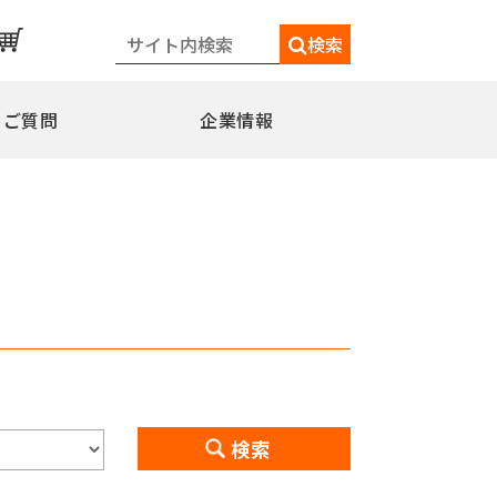
検索
るご質問
企業情報
一覧
メディア情報
シェードポール(日よけ)
水平型
水平型アウトリガー式
水平型直角アウトリガー式
柱取付水平型ポール
特別仕様
ミニフラッガー
コミュニティポール
検索
交換用部品