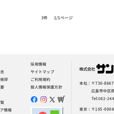
3件
1/1ページ
報
採用情報
理念
サイトマップ
者挨拶
ご利用規約
本社：
〒730-8667
概要
個人情報保護方針
広島市中区南
Tel:
082-24
一覧
東京：
〒105-0004
ィア情報