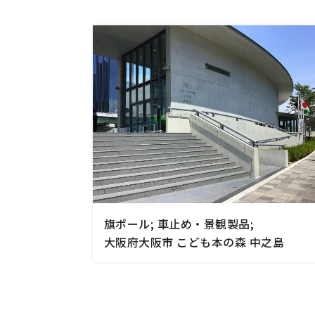
手すり
サポ
照明
手動
電動
オリ
その
部品
旗ポール; 車止め・景観製品;
大阪府大阪市 こども本の森 中之島