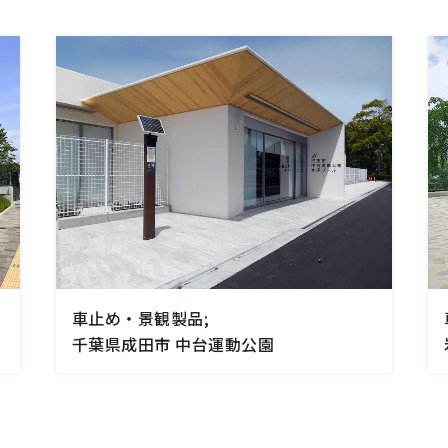
(サンリード)
ーター・ベンチ
内蔵シリーズ
ゲート
チェーンゲート
ジナル
他
車止め・景観製品;
千葉県成田市 中台運動公園