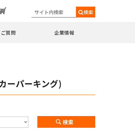
検索
るご質問
企業情報
一覧
メディア情報
シェードポール(日よけ)
水平型
カーパーキング)
水平型アウトリガー式
水平型直角アウトリガー式
柱取付水平型ポール
特別仕様
ミニフラッガー
コミュニティポール
検索
交換用部品