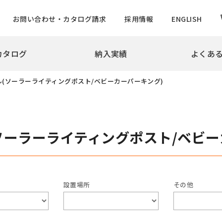
お問い合わせ・カタログ請求
採用情報
ENGLISH
カタログ
納入実績
よくあ
拶
会社概要
沿革
実績
ル(ソーラーライティングポスト/ベビーカーパーキング)
め・景観製品
旗ポール
撃性車止め インパクトシリーズ
ロープ型
ター上下式
ハンドル型【生産中止】
ソーラーライティングポスト/ベビー
ー
ハンドル型テーパーポール
チ
ロープ型高層用・特別仕様
ード
ロープ型高層用避雷針兼用
バーサルデザインゲート
ハンドル型テーパーポール
設置場所
その他
ドコーン
のぼりポール
バナーポールBPNタイプ
防止柵
バナーポールBPBタイプ