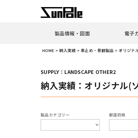
製品情報・図面
電子
企業理念
代表者挨
HOME
>
納入実績
>
車止め・景観製品
>
オリジナ
新製品・ピックアップ製品
車止
全製品一覧
耐衝
SUPPLY：LANDSCAPE OTHER2
リフ
納入実績：オリジナル(
ピラ
アー
ボラ
ユニ
製品カテゴリー
都道府県
ガー
擬石
横断