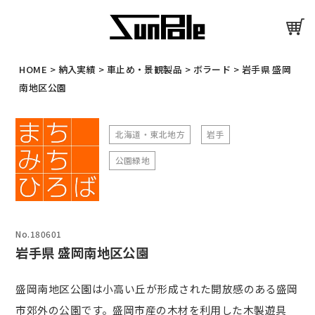
HOME
>
納入実績
>
車止め・景観製品
>
ボラード
>
岩手県 盛岡
南地区公園
北海道・東北地方
岩手
公園緑地
No.180601
岩手県 盛岡南地区公園
盛岡南地区公園は小高い丘が形成された開放感のある盛岡
市郊外の公園です。盛岡市産の木材を利用した木製遊具