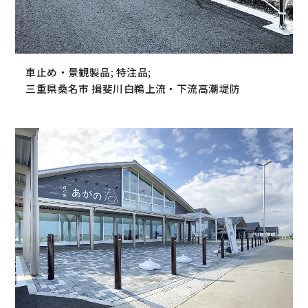
車止め・景観製品; 特注品;
三重県桑名市 揖斐川白鵜上流・下流高潮堤防