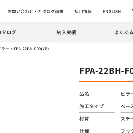
お問い合わせ・カタログ請求
採用情報
ENGLISH
カタログ
納入実績
よくあ
拶
会社概要
沿革
実績
ピラー
>
FPA-22BH-F00(YB)
め・景観製品
旗ポール
撃性車止め インパクトシリーズ
ロープ型
FPA-22BH-F0
ター上下式
ハンドル型【生産中止】
ー
ハンドル型テーパーポール
チ
ロープ型高層用・特別仕様
品名
ピラ
ード
ロープ型高層用避雷針兼用
施工タイプ
ベー
バーサルデザインゲート
ハンドル型テーパーポール
ドコーン
のぼりポール
材質
スチ
バナーポールBPNタイプ
仕様
フッ
防止柵
バナーポールBPBタイプ