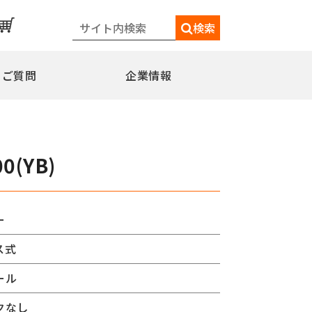
検索
るご質問
企業情報
一覧
メディア情報
シェードポール(日よけ)
0(YB)
水平型
水平型アウトリガー式
水平型直角アウトリガー式
ー
柱取付水平型ポール
ス式
特別仕様
ミニフラッガー
コミュニティポール
ール
交換用部品
クなし