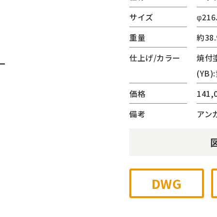
(サンリード)
サイズ
φ216
ーター・ベンチ
重量
約38.
内蔵シリーズ
ゲート
仕上げ/カラー
焼付
チェーンゲート
(YB)
ジナル
価格
141,
他
備考
アン
DWG