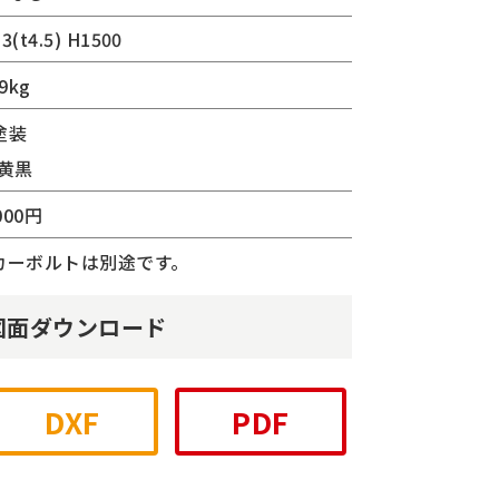
.3(t4.5) H1500
9kg
塗装
:黄黒
000円
カーボルトは別途です。
図面ダウンロード
DXF
PDF