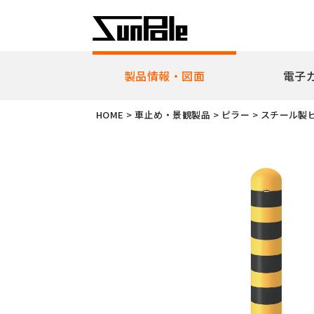
製品情報・図面
電子
企業理念
代表者挨
HOME
>
車止め・景観製品
>
ピラー
>
スチール製
新製品・ピックアップ製品
車止
全製品一覧
耐衝
リフ
ピラ
アー
ボラ
ユニ
ガー
擬石
横断