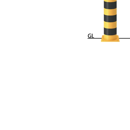
手すり
サポ
照明
手動
電動
オリ
その
部品