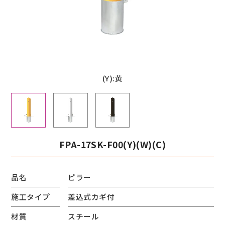
(Y):黄
FPA-17SK-F00(Y)(W)(C)
品名
ピラー
施工タイプ
差込式カギ付
材質
スチール