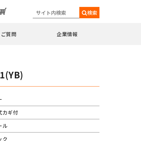
検索
るご質問
企業情報
一覧
メディア情報
シェードポール(日よけ)
1(YB)
水平型
水平型アウトリガー式
水平型直角アウトリガー式
ー
柱取付水平型ポール
式カギ付
特別仕様
ミニフラッガー
コミュニティポール
ール
交換用部品
ック