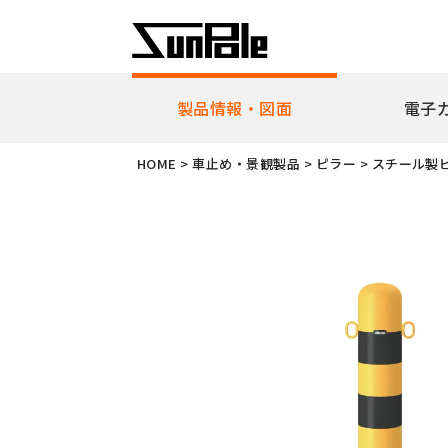
製品情報・図面
電子
企業理念
代表者挨
HOME
>
車止め・景観製品
>
ピラー
>
スチール製
新製品・ピックアップ製品
車止
全製品一覧
耐衝
リフ
ピラ
アー
ボラ
ユニ
ガー
擬石
横断