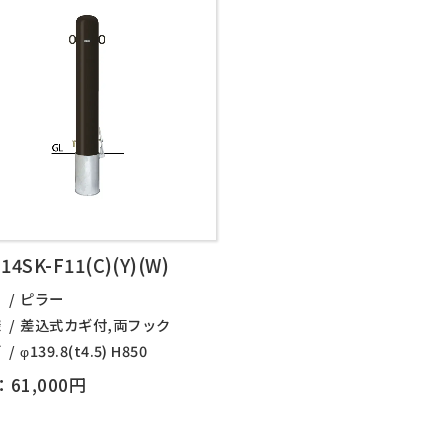
14SK-F11(C)(Y)(W)
名
ピラー
様
差込式カギ付,両フック
ズ
φ139.8(t4.5) H850
61,000円