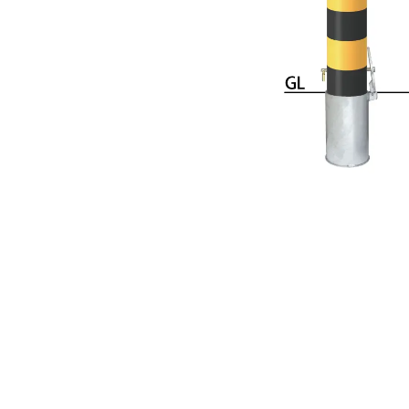
手すり
サポ
照明
手動
電動
オリ
その
部品