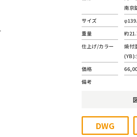
南京
(サンリード)
ーター・ベンチ
サイズ
φ139
内蔵シリーズ
重量
約21.
ゲート
チェーンゲート
仕上げ/カラー
焼付
ジナル
(YB)
他
価格
66,
備考
DWG