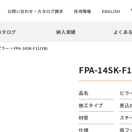
お問い合わせ・カタログ請求
採用情報
ENGLISH
カタログ
納入実績
よくあ
拶
会社概要
沿革
実績
ピラー
>
FPA-14SK-F11(YB)
め・景観製品
旗ポール
撃性車止め インパクトシリーズ
ロープ型
FPA-14SK-F1
ター上下式
ハンドル型【生産中止】
ー
ハンドル型テーパーポール
チ
ロープ型高層用・特別仕様
品名
ピラ
ード
ロープ型高層用避雷針兼用
施工タイプ
差込
バーサルデザインゲート
ハンドル型テーパーポール
ドコーン
のぼりポール
材質
スチ
バナーポールBPNタイプ
仕様
両フ
防止柵
バナーポールBPBタイプ