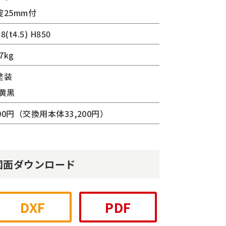
錠25mm付
.8(t4.5) H850
7kg
塗装
:黄黒
000円（交換用本体33,200円）
図面ダウンロード
DXF
PDF