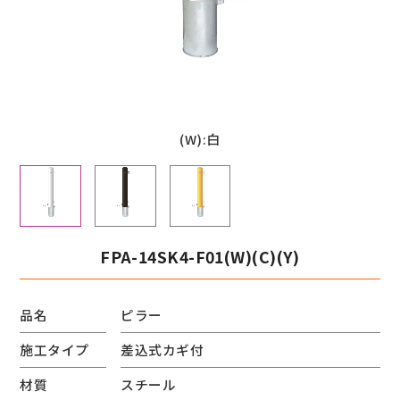
(W):白
FPA-14SK4-F01(W)(C)(Y)
品名
ピラー
施工タイプ
差込式カギ付
材質
スチール