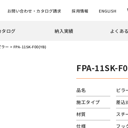
お問い合わせ・カタログ請求
採用情報
ENGLISH
カタログ
納入実績
よくあ
拶
会社概要
沿革
実績
ピラー
>
FPA-11SK-F00(YB)
め・景観製品
旗ポール
撃性車止め インパクトシリーズ
ロープ型
FPA-11SK-F0
ター上下式
ハンドル型【生産中止】
ー
ハンドル型テーパーポール
チ
ロープ型高層用・特別仕様
品名
ピラ
ード
ロープ型高層用避雷針兼用
施工タイプ
差込
バーサルデザインゲート
ハンドル型テーパーポール
ドコーン
のぼりポール
材質
スチ
バナーポールBPNタイプ
仕様
フッ
防止柵
バナーポールBPBタイプ