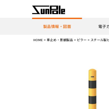
製品情報・図面
電子
企業理念
代表者挨
HOME
>
車止め・景観製品
>
ピラー
>
スチール製
新製品・ピックアップ製品
車止
全製品一覧
耐衝
リフ
ピラ
アー
ボラ
ユニ
ガー
擬石
横断