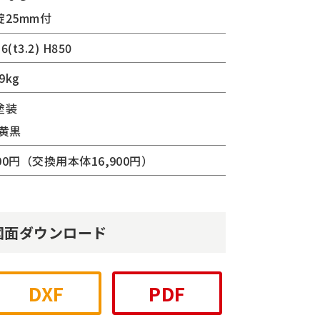
錠25mm付
.6(t3.2) H850
9kg
塗装
:黄黒
900円（交換用本体16,900円）
図面ダウンロード
DXF
PDF