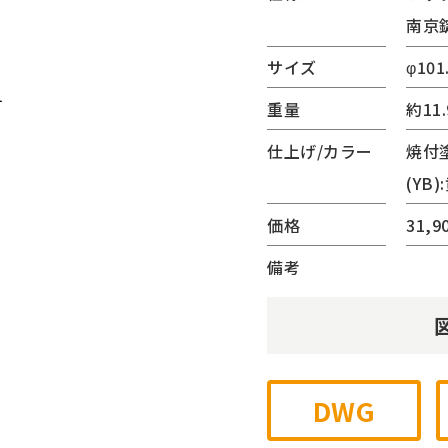
南京
(サンリード)
ーター・ベンチ
サイズ
φ101
内蔵シリーズ
重量
約11.
ゲート
チェーンゲート
仕上げ/カラー
焼付
ジナル
(YB)
他
価格
31,
備考
DWG