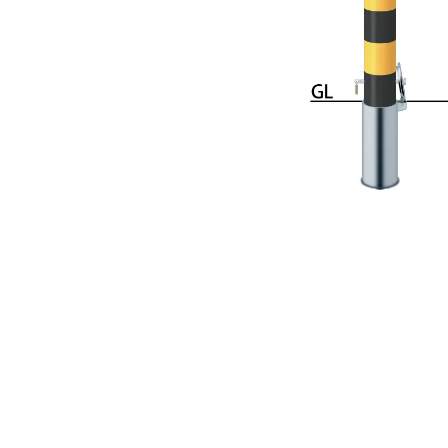
手すり
サポ
照明
手動
電動
オリ
その
部品