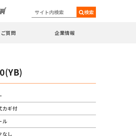
検索
るご質問
企業情報
一覧
メディア情報
シェードポール(日よけ)
0(YB)
水平型
水平型アウトリガー式
水平型直角アウトリガー式
ー
柱取付水平型ポール
式カギ付
特別仕様
ミニフラッガー
コミュニティポール
ール
交換用部品
クなし