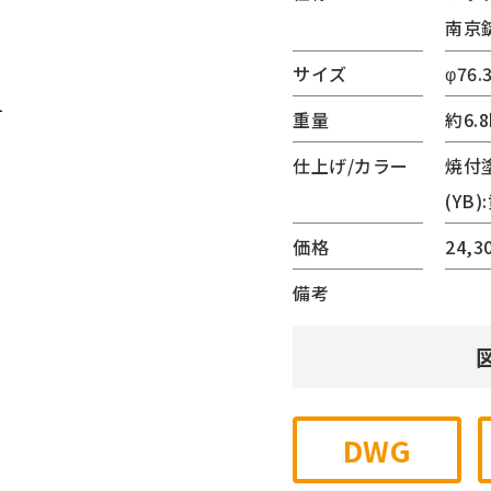
南京
(サンリード)
ーター・ベンチ
サイズ
φ76.3
内蔵シリーズ
重量
約6.8
ゲート
チェーンゲート
仕上げ/カラー
焼付
ジナル
(YB)
他
価格
24,
備考
DWG