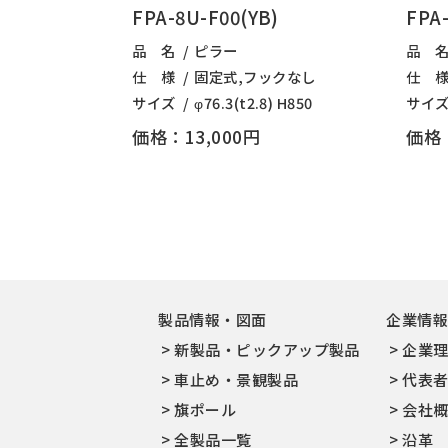
FPA-8U-F00(YB)
FPA-
品 名
ピラー
品 
仕 様
固定式,フックなし
仕 
サイズ
φ76.3(t2.8) H850
サイ
価格：13,000円
価格：
製品情報・図面
企業情
新製品・ピックアップ製品
企業
車止め・景観製品
代表
旗ポール
会社
全製品一覧
沿革