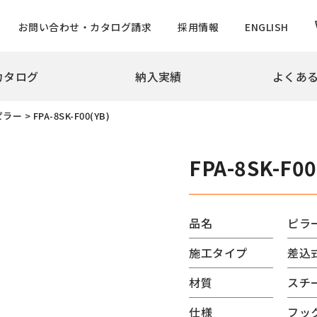
お問い合わせ・カタログ請求
採用情報
ENGLISH
カタログ
納入実績
よくあ
拶
会社概要
沿革
実績
ピラー
>
FPA-8SK-F00(YB)
め・景観製品
旗ポール
撃性車止め インパクトシリーズ
ロープ型
FPA-8SK-F00
ター上下式
ハンドル型【生産中止】
ー
ハンドル型テーパーポール
チ
ロープ型高層用・特別仕様
品名
ピラ
ード
ロープ型高層用避雷針兼用
施工タイプ
差込
バーサルデザインゲート
ハンドル型テーパーポール
ドコーン
のぼりポール
材質
スチ
バナーポールBPNタイプ
仕様
フッ
防止柵
バナーポールBPBタイプ