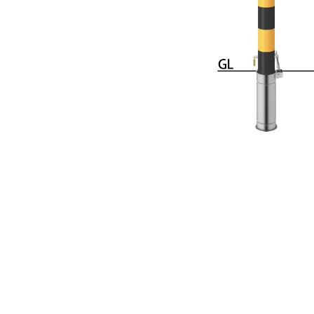
手すり
サポ
照明
手動
電動
オリ
その
部品