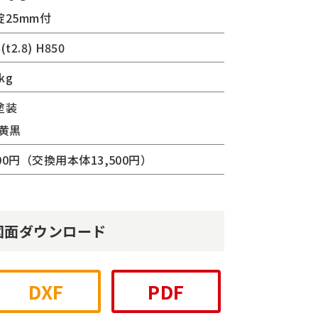
錠25mm付
(t2.8) H850
kg
塗装
:黄黒
300円（交換用本体13,500円）
図面ダウンロード
DXF
PDF