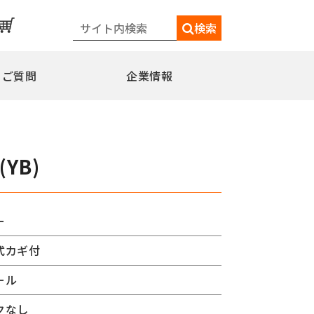
検索
るご質問
企業情報
一覧
メディア情報
シェードポール(日よけ)
(YB)
水平型
水平型アウトリガー式
水平型直角アウトリガー式
ー
柱取付水平型ポール
式カギ付
特別仕様
ミニフラッガー
コミュニティポール
ール
交換用部品
クなし