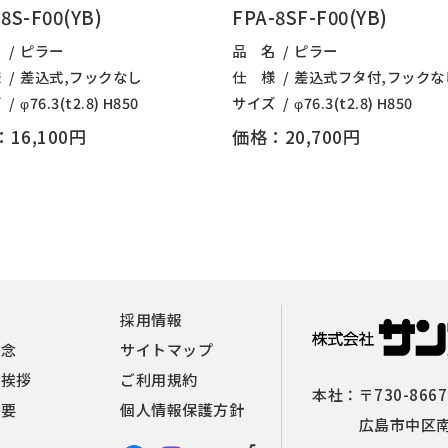
8S-F00(YB)
FPA-8SF-F00(YB)
名
ピラー
品 名
ピラー
様
差込式,フックなし
仕 様
差込式フタ付,フックな
ズ
φ76.3(t2.8) H850
サイズ
φ76.3(t2.8) H850
16,100円
価格：20,700円
報
採用情報
理念
サイトマップ
者挨拶
ご利用規約
本社：
〒730-8667
概要
個人情報保護方針
広島市中区南