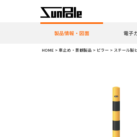
製品情報・図面
電子
企業理念
代表者挨
HOME
>
車止め・景観製品
>
ピラー
>
スチール製
新製品・ピックアップ製品
車止
全製品一覧
耐衝
リフ
ピラ
アー
ボラ
ユニ
ガー
擬石
横断