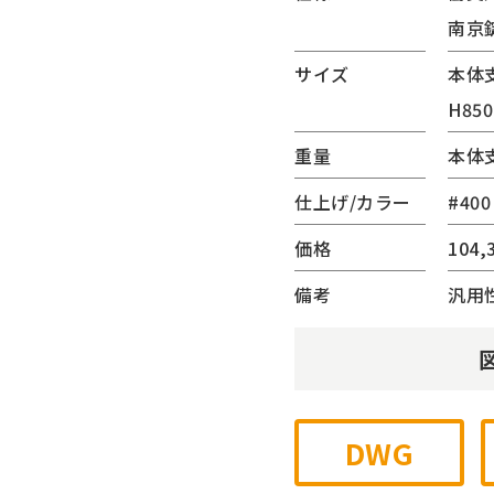
南京
(サンリード)
ーター・ベンチ
サイズ
本体支
内蔵シリーズ
H85
ゲート
重量
本体支
チェーンゲート
ジナル
仕上げ/カラー
#400
他
価格
104,
備考
汎用
DWG