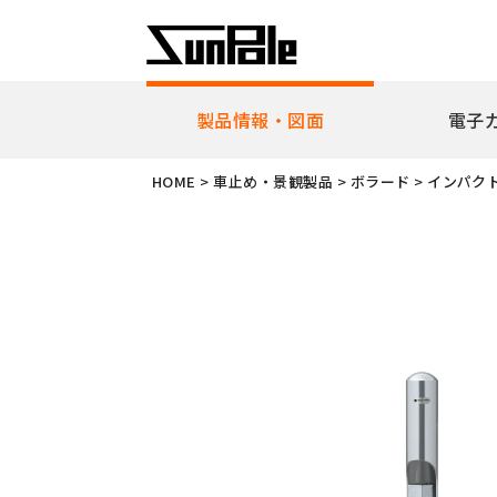
製品情報・図面
電子
企業理念
代表者挨
HOME
>
車止め・景観製品
>
ボラード
>
インパク
新製品・ピックアップ製品
車止
全製品一覧
耐衝
リフ
ピラ
アー
ボラ
ユニ
ガー
擬石
横断