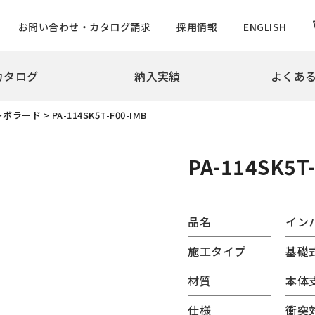
お問い合わせ・カタログ請求
採用情報
ENGLISH
カタログ
納入実績
よくあ
拶
会社概要
沿革
実績
トボラード
>
PA-114SK5T-F00-IMB
め・景観製品
旗ポール
撃性車止め インパクトシリーズ
ロープ型
PA-114SK5T
ター上下式
ハンドル型【生産中止】
ー
ハンドル型テーパーポール
チ
ロープ型高層用・特別仕様
品名
イン
ード
ロープ型高層用避雷針兼用
施工タイプ
基礎
バーサルデザインゲート
ハンドル型テーパーポール
ドコーン
のぼりポール
材質
本体
バナーポールBPNタイプ
仕様
衝突対
防止柵
バナーポールBPBタイプ