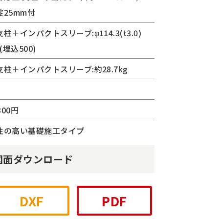
錠25mm付
柱＋インパクトスリーブ:φ114.3(t3.0)
0(埋込500)
柱＋インパクトスリーブ:約28.7kg
300円
性の高い基礎施工タイプ
図面ダウンロード
DXF
PDF