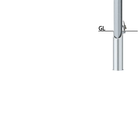
手すり
サポ
照明
手動
電動
オリ
その
部品