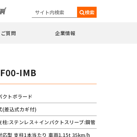
検索
るご質問
企業情報
一覧
メディア情報
シェードポール(日よけ)
-F00-IMB
水平型
水平型アウトリガー式
水平型直角アウトリガー式
パクトボラード
柱取付水平型ポール
式(差込式カギ付)
特別仕様
ミニフラッガー
コミュニティポール
支柱:ステンレス＋インパクトスリーブ:鋼管
交換用部品
応型 支柱1本当たり 車両1.15t 35km/h