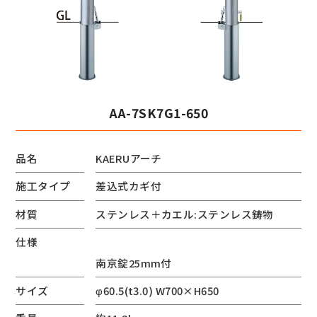
AA-7SK7G1-650
品名
KAERUアーチ
施工タイプ
差込式カギ付
材質
ステンレス＋カエル:ステンレス鋳物
仕様
南京錠25mm付
サイズ
φ60.5(t3.0) W700×H650