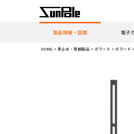
製品情報・図面
電子
企業理念
代表者挨
HOME
>
車止め・景観製品
>
ボラード
>
ボラード
新製品・ピックアップ製品
車止
全製品一覧
耐衝
リフ
ピラ
アー
ボラ
ユニ
ガー
擬石
横断