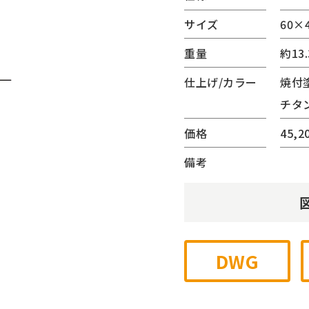
(サンリード)
サイズ
60×4
ーター・ベンチ
重量
約13.
内蔵シリーズ
ゲート
仕上げ/カラー
焼付
チェーンゲート
チタ
ジナル
価格
45,2
他
備考
DWG