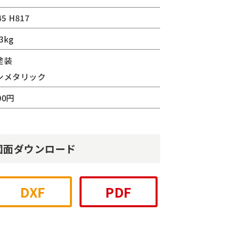
5 H817
3kg
塗装
ンメタリック
00円
図面ダウンロード
DXF
PDF