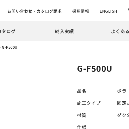
お問い合わせ・カタログ請求
採用情報
ENGLISH
カタログ
納入実績
よくあ
拶
会社概要
沿革
実績
>
G-F500U
め・景観製品
旗ポール
撃性車止め インパクトシリーズ
ロープ型
G-F500U
ター上下式
ハンドル型【生産中止】
ー
ハンドル型テーパーポール
チ
ロープ型高層用・特別仕様
品名
ボラ
ード
ロープ型高層用避雷針兼用
施工タイプ
固定
バーサルデザインゲート
ハンドル型テーパーポール
ドコーン
のぼりポール
材質
ダク
バナーポールBPNタイプ
仕様
防止柵
バナーポールBPBタイプ