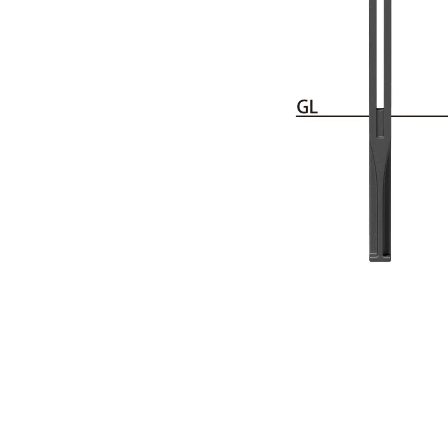
手すり
サポ
照明
手動
電動
オリ
その
部品