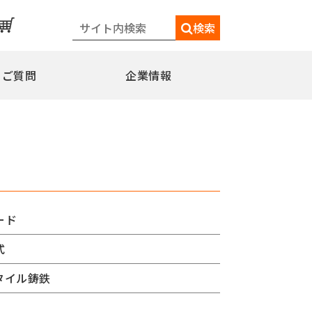
検索
るご質問
企業情報
一覧
メディア情報
シェードポール(日よけ)
水平型
水平型アウトリガー式
水平型直角アウトリガー式
ード
柱取付水平型ポール
式
特別仕様
ミニフラッガー
コミュニティポール
タイル鋳鉄
交換用部品