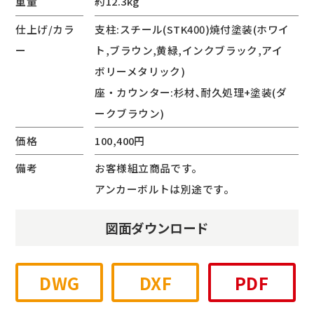
重量
約12.3kg
仕上げ/カラ
支柱:スチール(STK400)焼付塗装(ホワイ
ー
ト,ブラウン,黄緑,インクブラック,アイ
ボリーメタリック)
座・カウンター:杉材､耐久処理+塗装(ダ
ークブラウン)
価格
100,400円
備考
お客様組立商品です。
アンカーボルトは別途です。
図面ダウンロード
DWG
DXF
PDF