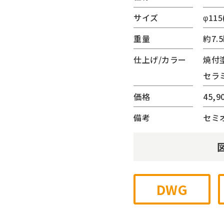
(サンリード)
サイズ
φ115
ーター・ベンチ
重量
約7.5
内蔵シリーズ
ゲート
仕上げ/カラー
焼付
チェーンゲート
セラ
ジナル
価格
45,9
他
備考
セミ
DWG