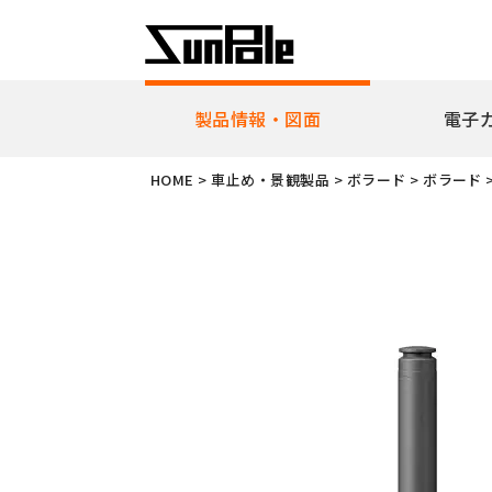
製品情報・図面
電子
企業理念
代表者挨
HOME
>
車止め・景観製品
>
ボラード
>
ボラード
新製品・ピックアップ製品
車止
全製品一覧
耐衝
リフ
ピラ
アー
ボラ
ユニ
ガー
擬石
横断