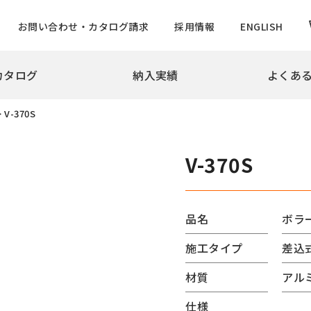
お問い合わせ・カタログ請求
採用情報
ENGLISH
カタログ
納入実績
よくあ
拶
会社概要
沿革
実績
>
V-370S
め・景観製品
旗ポール
撃性車止め インパクトシリーズ
ロープ型
V-370S
ター上下式
ハンドル型【生産中止】
ー
ハンドル型テーパーポール
チ
ロープ型高層用・特別仕様
品名
ボラ
ード
ロープ型高層用避雷針兼用
施工タイプ
差込
バーサルデザインゲート
ハンドル型テーパーポール
ドコーン
のぼりポール
材質
アル
バナーポールBPNタイプ
仕様
防止柵
バナーポールBPBタイプ