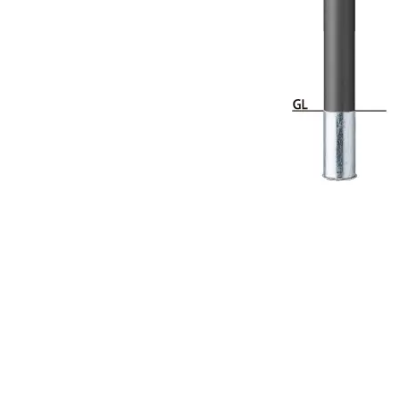
手すり
サポ
照明
手動
電動
オリ
その
部品