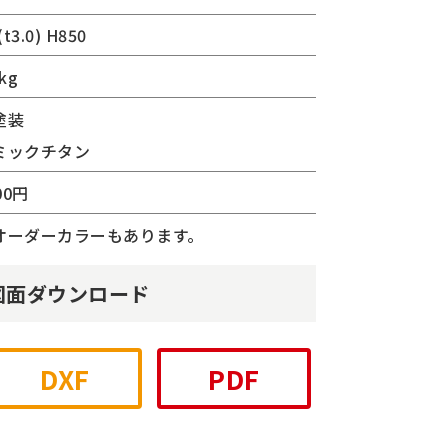
(t3.0) H850
kg
塗装
ミックチタン
00円
オーダーカラーもあります。
図面ダウンロード
DXF
PDF