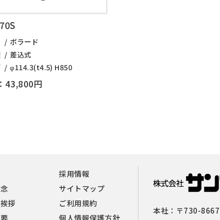
370S
名
ボラード
様
差込式
ズ
φ114.3(t4.5) H850
43,800円
報
採用情報
理念
サイトマップ
者挨拶
ご利用規約
本社：
〒730-8667
概要
個人情報保護方針