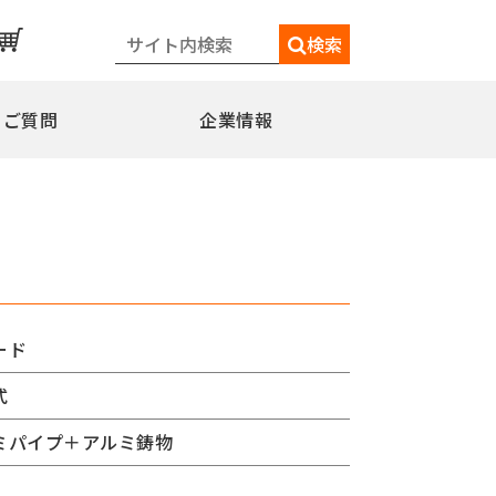
検索
るご質問
企業情報
一覧
メディア情報
シェードポール(日よけ)
水平型
水平型アウトリガー式
水平型直角アウトリガー式
ード
柱取付水平型ポール
式
特別仕様
ミニフラッガー
コミュニティポール
ミパイプ＋アルミ鋳物
交換用部品