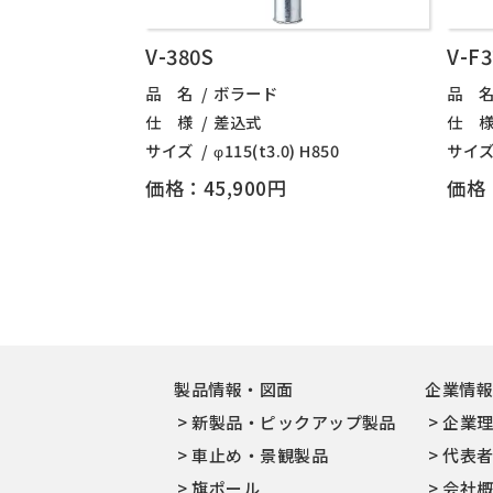
V-380S
V-F
品 名
ボラード
品 
仕 様
差込式
仕 
サイズ
φ115(t3.0) H850
サイ
価格：45,900円
価格：
製品情報・図面
企業情
新製品・ピックアップ製品
企業
車止め・景観製品
代表
旗ポール
会社