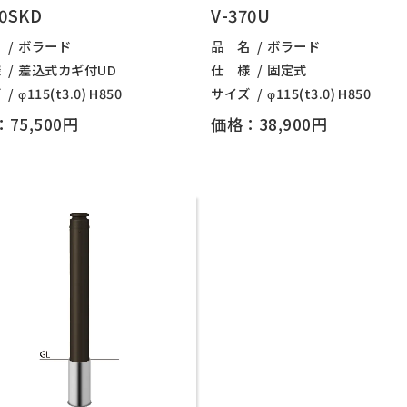
70SKD
V-370U
名
ボラード
品 名
ボラード
様
差込式カギ付UD
仕 様
固定式
ズ
φ115(t3.0) H850
サイズ
φ115(t3.0) H850
75,500円
価格：38,900円