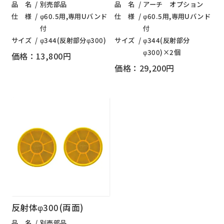
品 名
別売部品
品 名
アーチ オプション
仕 様
φ60.5用,専用Uバンド
仕 様
φ60.5用,専用Uバンド
付
付
サイズ
φ344(反射部分φ300)
サイズ
φ344(反射部分
φ300)×2個
価格：13,800円
価格：29,200円
反射体φ300(両面)
品 名
別売部品