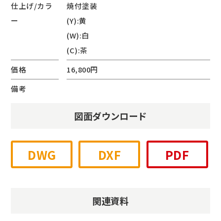
仕上げ/カラ
焼付塗装
ー
(Y):黄
(W):白
(C):茶
価格
16,800円
備考
図面ダウンロード
DWG
DXF
PDF
関連資料