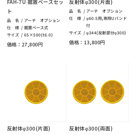
FAH-7U 据置ベースセッ
反射体φ300(片面)
ト
品 名
アーチ オプション
仕 様
φ60.5用,専用Uバンド
品 名
アーチ オプション
付
仕 様
据置ベース式
サイズ
φ344(反射部分φ300)
サイズ
65×500(t6.0)
価格：13,800円
価格：27,800円
反射体φ300(片面)
反射体φ300(両面)