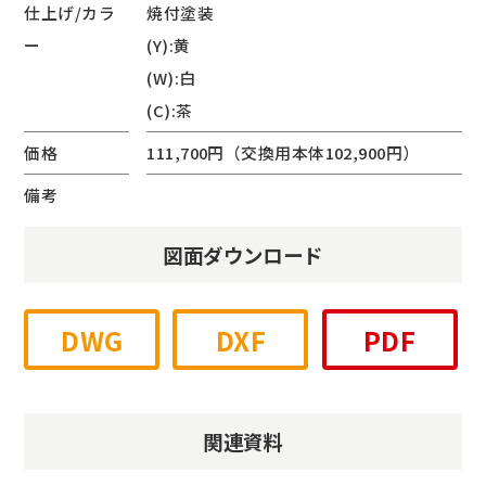
仕上げ/カラ
焼付塗装
ー
(Y):黄
(W):白
(C):茶
価格
111,700円（交換用本体102,900円）
備考
図面ダウンロード
DWG
DXF
PDF
関連資料