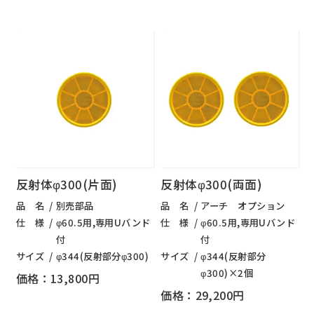
反射体φ300(片面)
反射体φ300(両面)
品 名
別売部品
品 名
アーチ オプション
仕 様
φ60.5用,専用Uバンド
仕 様
φ60.5用,専用Uバンド
付
付
サイズ
φ344(反射部分φ300)
サイズ
φ344(反射部分
φ300)×2個
価格：13,800円
価格：29,200円