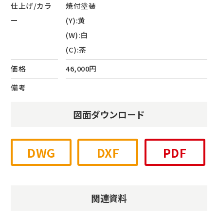
仕上げ/カラ
焼付塗装
ー
(Y):黄
(W):白
(C):茶
価格
46,000円
備考
図面ダウンロード
DWG
DXF
PDF
関連資料