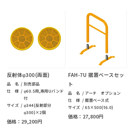
反射体φ300(両面)
FAH-7U 据置ベースセッ
ト
品 名
別売部品
仕 様
φ60.5用,専用Uバンド
品 名
アーチ オプション
付
仕 様
据置ベース式
サイズ
φ344(反射部分
サイズ
65×500(t6.0)
φ300)×2個
価格：27,800円
価格：29,200円