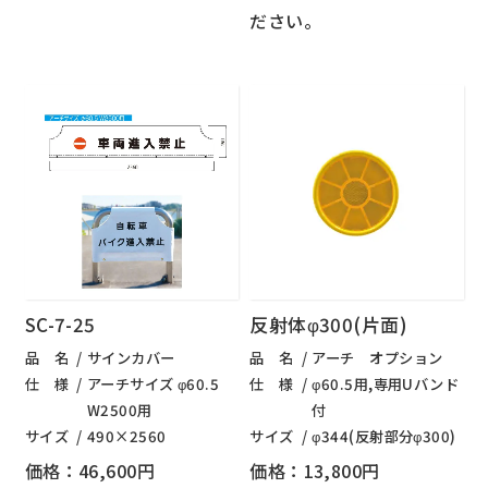
ださい。
SC-7-25
反射体φ300(片面)
品 名
サインカバー
品 名
アーチ オプション
仕 様
アーチサイズ φ60.5
仕 様
φ60.5用,専用Uバンド
W2500用
付
サイズ
490×2560
サイズ
φ344(反射部分φ300)
価格：46,600円
価格：13,800円