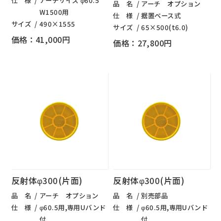
仕 様
アーチサイズ φ60.5
品 名
アーチ オプション
W1500用
仕 様
据置ベース式
サイズ
490×1555
サイズ
65×500(t6.0)
価格：41,000円
価格：27,800円
反射体φ300(片面)
反射体φ300(片面)
品 名
アーチ オプション
品 名
別売部品
仕 様
φ60.5用,専用Uバンド
仕 様
φ60.5用,専用Uバンド
付
付