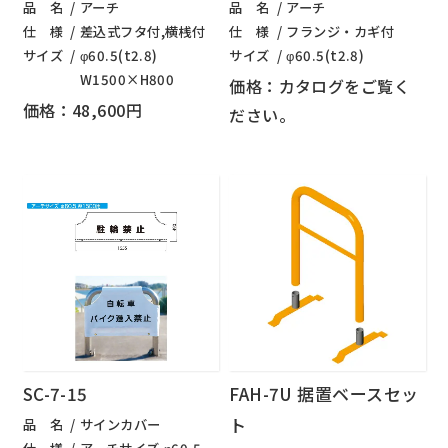
品 名
アーチ
品 名
アーチ
仕 様
差込式フタ付,横桟付
仕 様
フランジ・カギ付
サイズ
φ60.5(t2.8)
サイズ
φ60.5(t2.8)
W1500×H800
価格：カタログをご覧く
価格：48,600円
ださい。
SC-7-15
FAH-7U 据置ベースセッ
ト
品 名
サインカバー