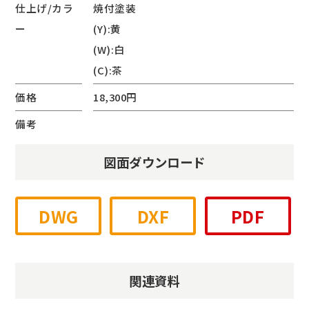
仕上げ/カラ
焼付塗装
ー
(Y):黄
(W):白
(C):茶
価格
18,300円
備考
図面ダウンロード
DWG
DXF
PDF
関連資料