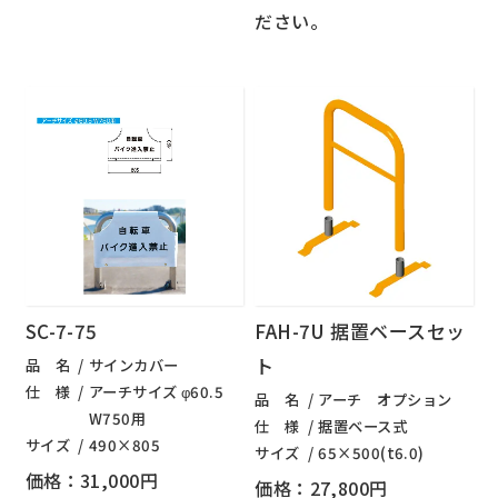
ださい。
SC-7-75
FAH-7U 据置ベースセッ
ト
品 名
サインカバー
仕 様
アーチサイズ φ60.5
品 名
アーチ オプション
W750用
仕 様
据置ベース式
サイズ
490×805
サイズ
65×500(t6.0)
価格：31,000円
価格：27,800円