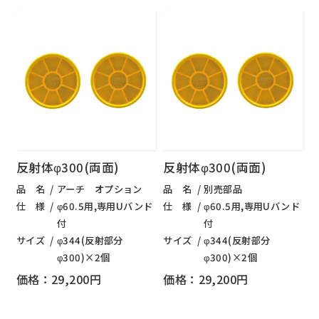
反射体φ300(両面)
反射体φ300(両面)
品 名
アーチ オプション
品 名
別売部品
仕 様
φ60.5用,専用Uバンド
仕 様
φ60.5用,専用Uバンド
付
付
サイズ
φ344(反射部分
サイズ
φ344(反射部分
φ300)×2個
φ300)×2個
価格：29,200円
価格：29,200円