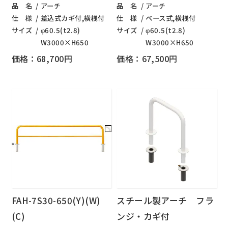
品 名
アーチ
品 名
アーチ
仕 様
差込式カギ付,横桟付
仕 様
ベース式,横桟付
サイズ
φ60.5(t2.8)
サイズ
φ60.5(t2.8)
W3000×H650
W3000×H650
価格：68,700円
価格：67,500円
FAH-7S30-650(Y)(W)
スチール製アーチ フラ
(C)
ンジ・カギ付