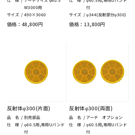
仕 様
アーチサイズ φ60.5
仕 様
φ60.5用,専用Uバンド
W3000用
付
サイズ
490×3060
サイズ
φ344(反射部分φ300)
価格：48,800円
価格：13,800円
反射体φ300(片面)
反射体φ300(両面)
品 名
別売部品
品 名
アーチ オプション
仕 様
φ60.5用,専用Uバンド
仕 様
φ60.5用,専用Uバンド
付
付