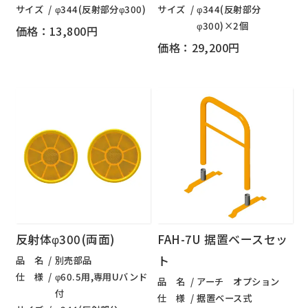
サイズ
φ344(反射部分φ300)
サイズ
φ344(反射部分
φ300)×2個
価格：13,800円
価格：29,200円
反射体φ300(両面)
FAH-7U 据置ベースセッ
ト
品 名
別売部品
仕 様
φ60.5用,専用Uバンド
品 名
アーチ オプション
付
仕 様
据置ベース式