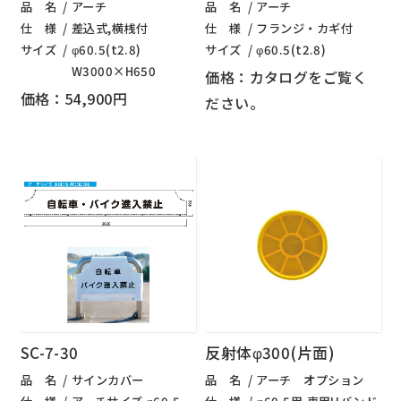
品 名
アーチ
品 名
アーチ
仕 様
差込式,横桟付
仕 様
フランジ・カギ付
サイズ
φ60.5(t2.8)
サイズ
φ60.5(t2.8)
W3000×H650
価格：カタログをご覧く
価格：54,900円
ださい。
SC-7-30
反射体φ300(片面)
品 名
サインカバー
品 名
アーチ オプション