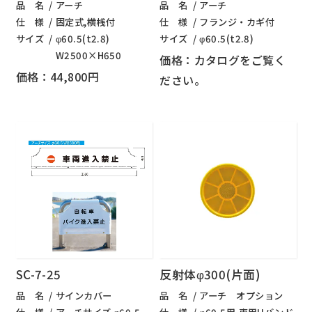
品 名
アーチ
品 名
アーチ
仕 様
固定式,横桟付
仕 様
フランジ・カギ付
サイズ
φ60.5(t2.8)
サイズ
φ60.5(t2.8)
W2500×H650
価格：カタログをご覧く
価格：44,800円
ださい。
SC-7-25
反射体φ300(片面)
品 名
サインカバー
品 名
アーチ オプション