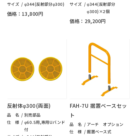
サイズ
φ344(反射部分φ300)
サイズ
φ344(反射部分
φ300)×2個
価格：13,800円
価格：29,200円
反射体φ300(両面)
FAH-7U 据置ベースセッ
ト
品 名
別売部品
仕 様
φ60.5用,専用Uバンド
品 名
アーチ オプション
付
仕 様
据置ベース式