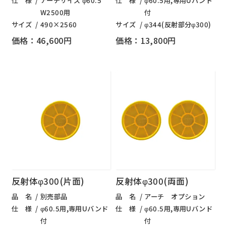
仕 様
アーチサイズ φ60.5
仕 様
φ60.5用,専用Uバンド
W2500用
付
サイズ
490×2560
サイズ
φ344(反射部分φ300)
価格：46,600円
価格：13,800円
反射体φ300(片面)
反射体φ300(両面)
品 名
別売部品
品 名
アーチ オプション
仕 様
φ60.5用,専用Uバンド
仕 様
φ60.5用,専用Uバンド
付
付