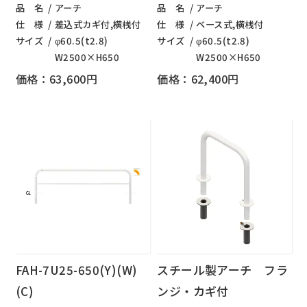
品 名
アーチ
品 名
アーチ
仕 様
差込式カギ付,横桟付
仕 様
ベース式,横桟付
サイズ
φ60.5(t2.8)
サイズ
φ60.5(t2.8)
W2500×H650
W2500×H650
価格：63,600円
価格：62,400円
FAH-7U25-650(Y)(W)
スチール製アーチ フラ
(C)
ンジ・カギ付