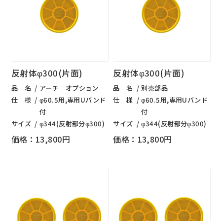
反射体φ300(片面)
反射体φ300(片面)
品 名
アーチ オプション
品 名
別売部品
仕 様
φ60.5用,専用Uバンド
仕 様
φ60.5用,専用Uバンド
付
付
サイズ
φ344(反射部分φ300)
サイズ
φ344(反射部分φ300)
価格：13,800円
価格：13,800円