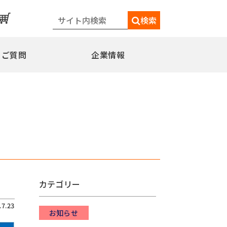
検索
るご質問
企業情報
一覧
メディア情報
シェードポール(日よけ)
水平型
水平型アウトリガー式
水平型直角アウトリガー式
柱取付水平型ポール
カテゴリー
特別仕様
ミニフラッガー
コミュニティポール
.7.23
交換用部品
お知らせ