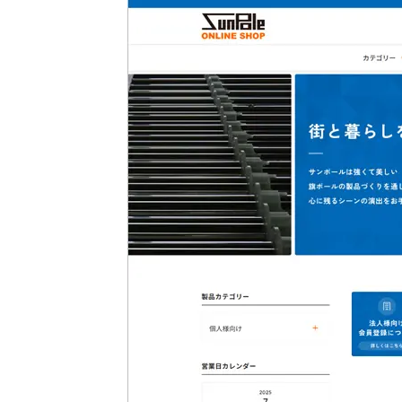
手すり
サポ
照明
手動
電動
オリ
その
部品