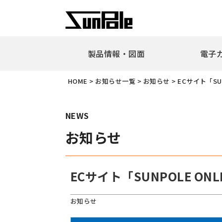
製品情報・図面
電子
企業理念
代表者挨
HOME
>
お知らせ一覧
>
お知らせ
>
ECサイト「SU
新製品・ピックアップ製品
車止
全製品一覧
耐衝
NEWS
リフ
お知らせ
ピラ
アー
ボラ
ECサイト「SUNPOLE ON
ユニ
ガー
お知らせ
擬石
横断