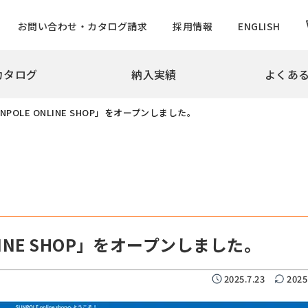
お問い合わせ・カタログ請求
採用情報
ENGLISH
カタログ
納入実績
よくあ
拶
会社概要
沿革
実績
NPOLE ONLINE SHOP」をオープンしました。
め・景観製品
旗ポール
撃性車止め インパクトシリーズ
ロープ型
ター上下式
ハンドル型【生産中止】
ー
ハンドル型テーパーポール
チ
ロープ型高層用・特別仕様
ード
ロープ型高層用避雷針兼用
LINE SHOP」をオープンしました。
バーサルデザインゲート
ハンドル型テーパーポール
ドコーン
のぼりポール
2025.7.23
2025
バナーポールBPNタイプ
防止柵
バナーポールBPBタイプ