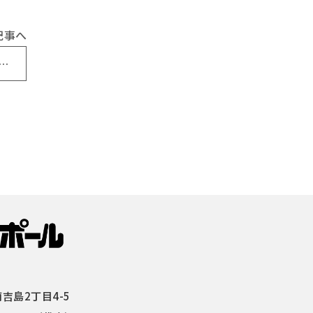
記事へ
ェア2025(中部・関西・九州)」出展のお知らせ
吉島2丁目4-5