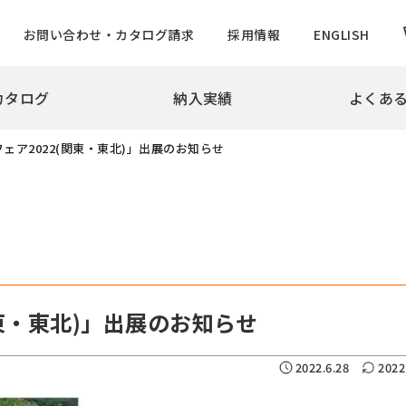
お問い合わせ・カタログ請求
採用情報
ENGLISH
カタログ
納入実績
よくあ
拶
会社概要
沿革
実績
ェア2022(関東・東北)」出展のお知らせ
め・景観製品
旗ポール
撃性車止め インパクトシリーズ
ロープ型
ター上下式
ハンドル型【生産中止】
ー
ハンドル型テーパーポール
チ
ロープ型高層用・特別仕様
ード
ロープ型高層用避雷針兼用
関東・東北)」出展のお知らせ
バーサルデザインゲート
ハンドル型テーパーポール
ドコーン
のぼりポール
2022.6.28
2022
バナーポールBPNタイプ
防止柵
バナーポールBPBタイプ