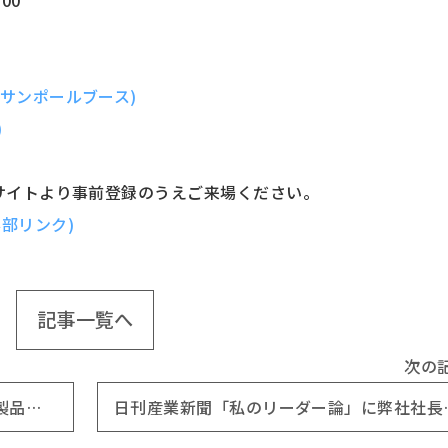
サンポールブース)
)
Bサイトより事前登録のうえご来場ください。
部リンク)
記事一覧へ
次の
インパクトアーチがKENTEN2022 優良製品・技術表彰の特別賞を受賞しました。
日刊産業新聞「私のリ