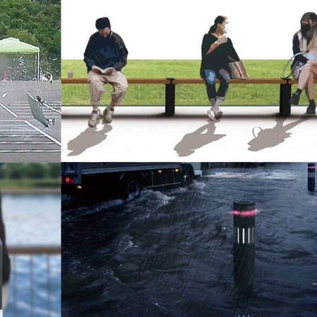
(サンリード)
ーター・ベンチ
内蔵シリーズ
ゲート
チェーンゲート
ジナル
他