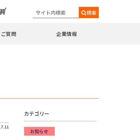
検索
るご質問
企業情報
一覧
メディア情報
シェードポール(日よけ)
水平型
水平型アウトリガー式
水平型直角アウトリガー式
柱取付水平型ポール
カテゴリー
特別仕様
ミニフラッガー
コミュニティポール
.7.11
交換用部品
お知らせ