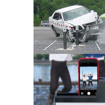
手すり
サポ
照明
手動
電動
オリ
その
部品