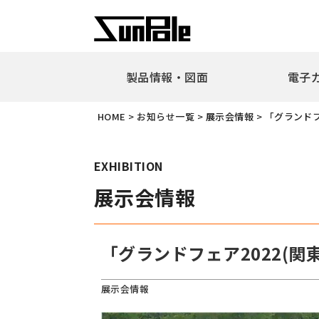
製品情報・図面
電子
企業理念
代表者挨
HOME
>
お知らせ一覧
>
展示会情報
>
「グランドフ
新製品・ピックアップ製品
車止
全製品一覧
耐衝
EXHIBITION
リフ
展示会情報
ピラ
アー
ボラ
「グランドフェア2022(
ユニ
ガー
展示会情報
擬石
横断