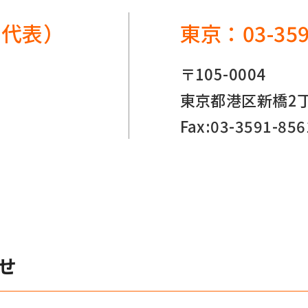
(サンリード)
（代表）
東京：
03-35
ーター・ベンチ
内蔵シリーズ
〒105-0004
ゲート
東京都港区新橋2丁目
チェーンゲート
ジナル
Fax:03-3591-856
他
せ