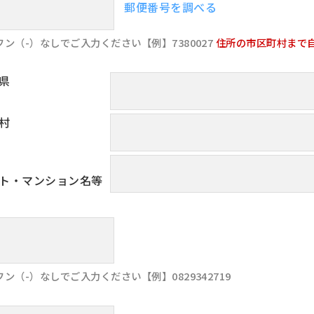
郵便番号を調べる
フン（-）なしでご入力ください【例】7380027
住所の市区町村まで
県
村
ト・マンション名等
ン（-）なしでご入力ください【例】0829342719