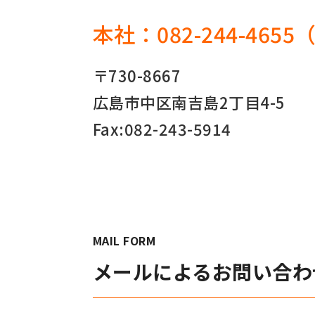
手すり
本社：
082-244-4655
サポ
照明
〒730-8667
手動
広島市中区南吉島2丁目4-5
電動
オリ
Fax:082-243-5914
その
部品
MAIL FORM
メールによるお問い合わ