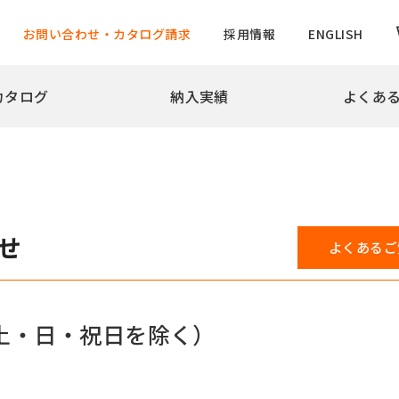
お問い合わせ・カタログ請求
採用情報
ENGLISH
カタログ
納入実績
よくあ
拶
会社概要
沿革
実績
め・景観製品
旗ポール
撃性車止め インパクトシリーズ
ロープ型
ター上下式
ハンドル型【生産中止】
せ
よくあるご
ー
ハンドル型テーパーポール
チ
ロープ型高層用・特別仕様
ード
ロープ型高層用避雷針兼用
バーサルデザインゲート
ハンドル型テーパーポール
土・日・祝日を除く）
ドコーン
のぼりポール
バナーポールBPNタイプ
防止柵
バナーポールBPBタイプ