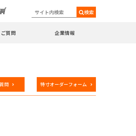
検索
るご質問
企業情報
一覧
メディア情報
シェードポール(日よけ)
水平型
質問
特寸オーダーフォーム
水平型アウトリガー式
水平型直角アウトリガー式
柱取付水平型ポール
特別仕様
ミニフラッガー
コミュニティポール
交換用部品