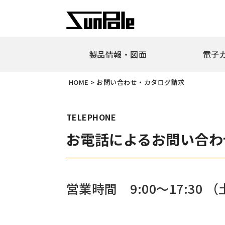
製品情報・図面
電子
企業理念
代表者挨
HOME
>
お問い合わせ・カタログ請求
新製品・ピックアップ製品
車止
全製品一覧
耐衝
TELEPHONE
リフ
お電話によるお問い合わ
ピラ
アー
ボラ
ユニ
営業時間 9:00〜17:30
（
ガー
擬石
横断